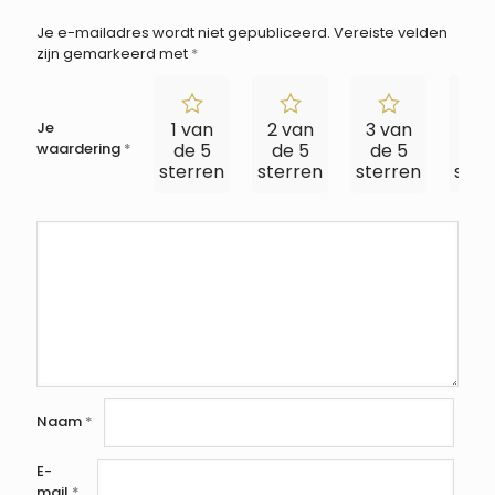
Je e-mailadres wordt niet gepubliceerd.
Vereiste velden
zijn gemarkeerd met
*
Je
1 van
2 van
3 van
4 v
waardering
*
de 5
de 5
de 5
de
sterren
sterren
sterren
ster
Naam
*
E-
mail
*