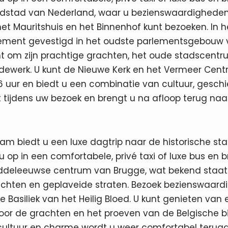
fdstad van Nederland, waar u bezienswaardigheden 
, het Mauritshuis en het Binnenhof kunt bezoeken. In 
ement gevestigd in het oudste parlementsgebouw v
ent om zijn prachtige grachten, het oude stadscen
rdewerk. U kunt de Nieuwe Kerk en het Vermeer Cent
 uur en biedt u een combinatie van cultuur, gesch
tijdens uw bezoek en brengt u na afloop terug naa
am biedt u een luxe dagtrip naar de historische sta
u op in een comfortabele, privé taxi of luxe bus en 
ddeleeuwse centrum van Brugge, wat bekend staat
achten en geplaveide straten. Bezoek bezienswaardi
e Basiliek van het Heilig Bloed. U kunt genieten va
oor de grachten en het proeven van de Belgische bi
cultuur en charme wordt u weer comfortabel teru