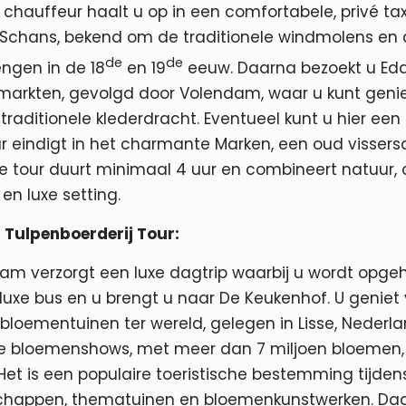
 chauffeur haalt u op in een comfortabele, privé tax
Schans, bekend om de traditionele windmolens en 
de
de
ngen in de 18
en 19
eeuw. Daarna bezoekt u Ed
smarkten, gevolgd door Volendam, waar u kunt geni
traditionele klederdracht. Eventueel kunt u hier ee
r eindigt in het charmante Marken, een oud vissers
e tour duurt minimaal 4 uur en combineert natuur, 
n luxe setting.
 Tulpenboerderij Tour:
am verzorgt een luxe dagtrip waarbij u wordt opge
n luxe bus en u brengt u naar De Keukenhof. U geni
bloementuinen ter wereld, gelegen in Lisse, Nederl
ire bloemenshows, met meer dan 7 miljoen bloemen
. Het is een populaire toeristische bestemming tijde
chappen, thematuinen en bloemenkunstwerken. Daa