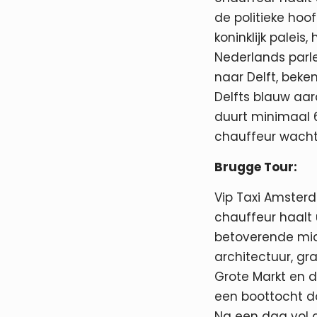
de politieke hoo
koninklijk paleis
Nederlands parl
naar Delft, bek
Delfts blauw aa
duurt minimaal 6
chauffeur wacht 
Brugge Tour:
Vip Taxi Amsterd
chauffeur haalt 
betoverende mi
architectuur, gr
Grote Markt en d
een boottocht d
Na een dag vol 