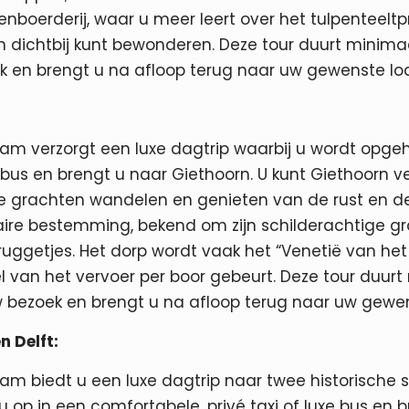
enboerderij, waar u meer leert over het tulpenteelt
 dichtbij kunt bewonderen. Deze tour duurt minima
k en brengt u na afloop terug naar uw gewenste loc
am verzorgt een luxe dagtrip waarbij u wordt opge
xe bus en brengt u naar Giethoorn. U kunt Giethoorn 
de grachten wandelen en genieten van de rust en 
aire bestemming, bekend om zijn schilderachtige gr
bruggetjes. Het dorp wordt vaak het “Venetië van 
l van het vervoer per boor gebeurt. Deze tour duurt
 bezoek en brengt u na afloop terug naar uw gewen
n Delft:
am biedt u een luxe dagtrip naar twee historische 
u op in een comfortabele, privé taxi of luxe bus en 