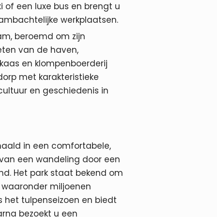
i of een luxe bus en brengt u
ambachtelijke werkplaatsen.
am, beroemd om zijn
eten van de haven,
n kaas en klompenboerderij
dorp met karakteristieke
cultuur en geschiedenis in
haald in een comfortabele,
et van een wandeling door een
and. Het park staat bekend om
, waaronder miljoenen
ns het tulpenseizoen en biedt
rna bezoekt u een