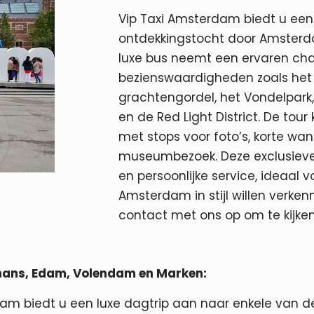
Vip Taxi Amsterdam biedt u ee
ontdekkingstocht door Amsterdam
luxe bus neemt een ervaren cha
bezienswaardigheden zoals het 
grachtengordel, het Vondelpark, 
en de Red Light District. De to
met stops voor foto’s, korte wa
museumbezoek. Deze exclusieve e
en persoonlijke service, ideaal 
Amsterdam in stijl willen verke
contact met ons op om te kijken
hans, Edam, Volendam en Marken:
am biedt u een luxe dagtrip aan naar enkele van d